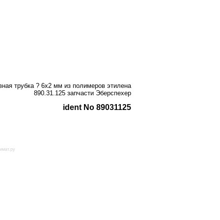
вная трубка ? 6х2 мм из полимеров этилена
890.31.125 запчасти Эберспехер
ident No 89031125
имат.ру