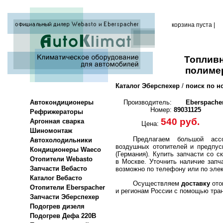
корзина пуста |
Топливн
полимер
Каталог Эберспехер
/
поиск по н
Автокондиционеры
Производитель:
Eberspache
Номер:
89031125
Рефрижераторы
540 руб.
Аргонная сварка
Цена:
Шиномонтаж
Предлагаем большой ассо
Автохолодильники
воздушных отопителей и предпус
Кондиционеры Waeco
(Германия).
Купить запчасти со с
Отопители Webasto
в Москве. Уточнить наличие запч
Запчасти Вебасто
возможно по телефону или по элек
Каталог Вебасто
Осуществляем
доставку
ото
Отопители Eberspacher
и регионам России с помощью тра
Запчасти Эберспехер
Подогрев дизеля
Подогрев Дефа 220В