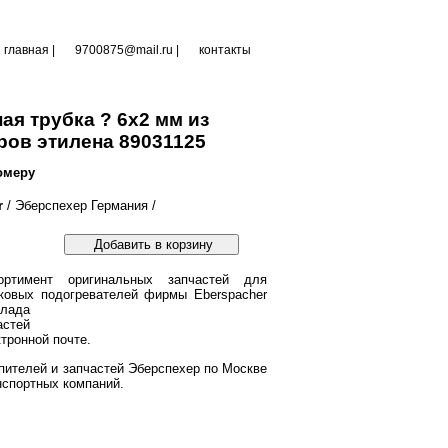
главная
|
9700875@mail.ru |
контакты
ая трубка ? 6х2 мм из
ов этилена 89031125
омеру
r
/ Эберспехер Германия /
Добавить в корзину
ртимент оригинальных запчастей для
ковых подогревателей фирмы Eberspacher
клада
астей
тронной почте.
пителей и запчастей Эберспехер по Москве
нспортных компаний.