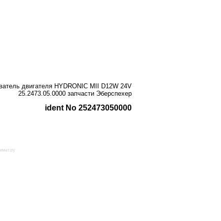
реватель двигателя HYDRONIC MII D12W 24V
25.2473.05.0000 запчасти Эберспехер
ident No 252473050000
имат.ру