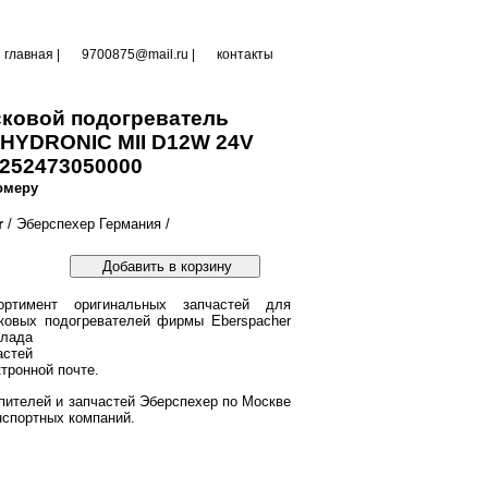
главная
|
9700875@mail.ru |
контакты
ковой подогреватель
 HYDRONIC MII D12W 24V
252473050000
омеру
r
/ Эберспехер Германия /
Добавить в корзину
ртимент оригинальных запчастей для
ковых подогревателей фирмы Eberspacher
клада
астей
тронной почте.
пителей и запчастей Эберспехер по Москве
нспортных компаний.