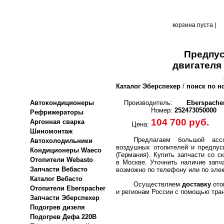
корзина пуста |
Предпус
двигателя
Каталог Эберспехер
/
поиск по н
Автокондиционеры
Производитель:
Eberspache
Номер:
252473050000
Рефрижераторы
104 700 руб.
Аргонная сварка
Цена:
Шиномонтаж
Предлагаем большой ассо
Автохолодильники
воздушных отопителей и предпус
Кондиционеры Waeco
(Германия).
Купить запчасти со с
Отопители Webasto
в Москве. Уточнить наличие запч
Запчасти Вебасто
возможно по телефону или по элек
Каталог Вебасто
Осуществляем
доставку
ото
Отопители Eberspacher
и регионам России с помощью тра
Запчасти Эберспехер
Подогрев дизеля
Подогрев Дефа 220В