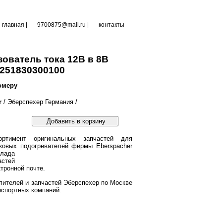
главная
|
9700875@mail.ru |
контакты
ователь тока 12В в 8В
251830300100
омеру
r
/ Эберспехер Германия /
Добавить в корзину
ртимент оригинальных запчастей для
ковых подогревателей фирмы Eberspacher
клада
астей
тронной почте.
пителей и запчастей Эберспехер по Москве
нспортных компаний.