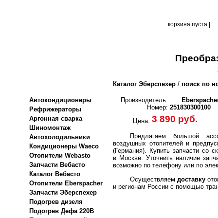
корзина пуста |
Преобраз
Каталог Эберспехер
/
поиск по н
Автокондиционеры
Производитель:
Eberspache
Номер:
251830300100
Рефрижераторы
3 890 руб.
Аргонная сварка
Цена:
Шиномонтаж
Предлагаем большой ассо
Автохолодильники
воздушных отопителей и предпус
Кондиционеры Waeco
(Германия).
Купить запчасти со с
Отопители Webasto
в Москве. Уточнить наличие запч
Запчасти Вебасто
возможно по телефону или по элек
Каталог Вебасто
Осуществляем
доставку
ото
Отопители Eberspacher
и регионам России с помощью тра
Запчасти Эберспехер
Подогрев дизеля
Подогрев Дефа 220В