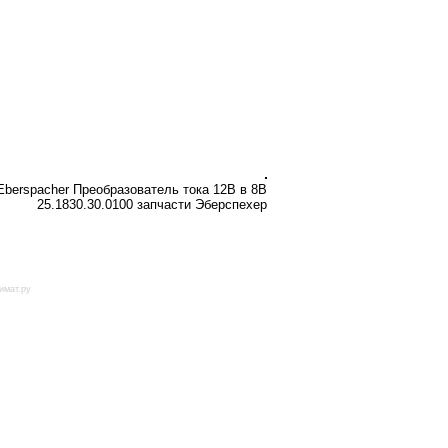
 Eberspacher Преобразователь тока 12В в 8В
25.1830.30.0100 запчасти Эберспехер
имат.ру