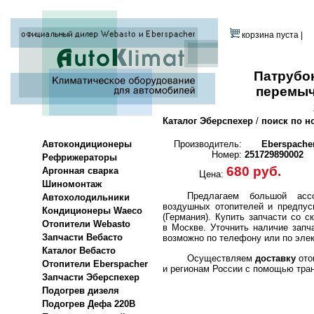
корзина пуста |
Патрубок
перемыч
Каталог Эберспехер
/
поиск по н
Автокондиционеры
Производитель:
Eberspache
Номер:
251729890002
Рефрижераторы
680 руб.
Аргонная сварка
Цена:
Шиномонтаж
Предлагаем большой ассо
Автохолодильники
воздушных отопителей и предпус
Кондиционеры Waeco
(Германия).
Купить запчасти со с
Отопители Webasto
в Москве. Уточнить наличие запч
Запчасти Вебасто
возможно по телефону или по элек
Каталог Вебасто
Осуществляем
доставку
ото
Отопители Eberspacher
и регионам России с помощью тра
Запчасти Эберспехер
Подогрев дизеля
Подогрев Дефа 220В