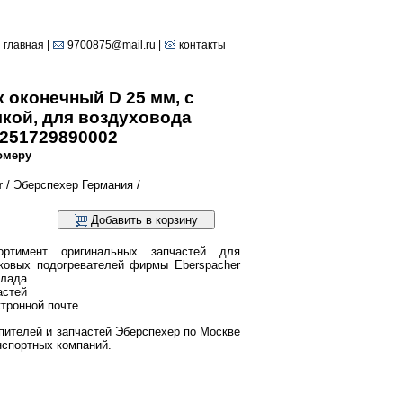
главная
|
9700875@mail.ru |
контакты
 оконечный D 25 мм, с
кой, для воздуховода
251729890002
омеру
r
/ Эберспехер Германия /
Добавить в корзину
ртимент оригинальных запчастей для
ковых подогревателей фирмы Eberspacher
клада
астей
тронной почте.
пителей и запчастей Эберспехер по Москве
нспортных компаний.