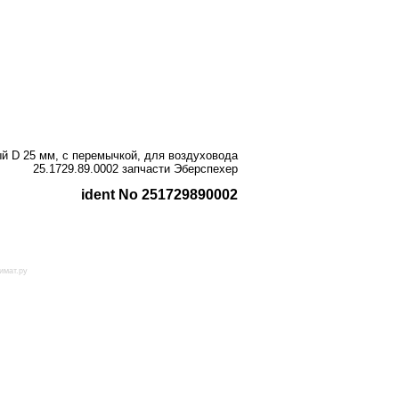
ый D 25 мм, с перемычкой, для воздуховода
25.1729.89.0002 запчасти Эберспехер
ident No 251729890002
имат.ру