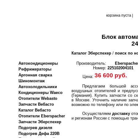
корзина пуста |
Блок автом
2
Каталог Эберспехер
/
поиск по н
Автокондиционеры
Производитель:
Eberspache
Номер:
225102004101
Рефрижераторы
36 600 руб.
Аргонная сварка
Цена:
Шиномонтаж
Предлагаем большой ассо
Автохолодильники
воздушных отопителей и предпус
Кондиционеры Waeco
(Германия).
Купить запчасти со с
Отопители Webasto
в Москве. Уточнить наличие запч
Запчасти Вебасто
возможно по телефону или по элек
Каталог Вебасто
Осуществляем
доставку
ото
Отопители Eberspacher
и регионам России с помощью тра
Запчасти Эберспехер
Подогрев дизеля
Подогрев Дефа 220В