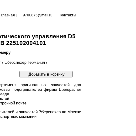
главная
|
9700875@mail.ru |
контакты
атического управления D5
4В 225102004101
омеру
r
/ Эберспехер Германия /
Добавить в корзину
ртимент оригинальных запчастей для
ковых подогревателей фирмы Eberspacher
клада
астей
тронной почте.
пителей и запчастей Эберспехер по Москве
нспортных компаний.