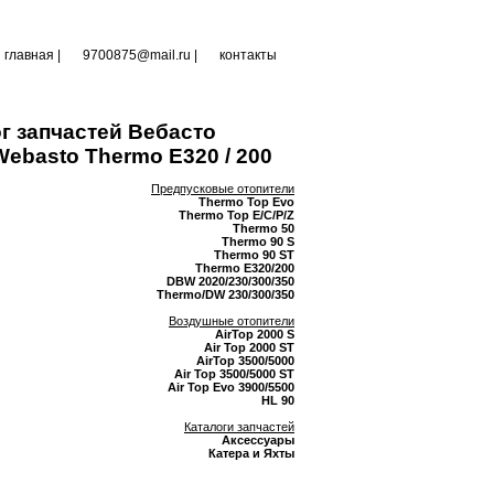
главная
|
9700875@mail.ru |
контакты
г запчастей Вебасто
ebasto Thermo E320 / 200
Предпусковые отопители
Thermo Top Evo
Thermo Top E/C/P/Z
Thermo 50
Thermo 90 S
Thermo 90 ST
Thermo E320/200
DBW 2020/230/300/350
Thermo/DW 230/300/350
Воздушные отопители
AirTop 2000 S
Air Top 2000 ST
AirTop 3500/5000
Air Top 3500/5000 ST
Air Top Evo 3900/5500
HL 90
Каталоги запчастей
Аксессуары
Катера и Яхты