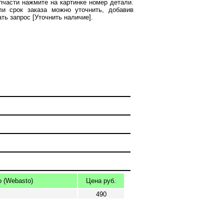
пчасти нажмите на картинке номер детали.
ли срок заказа можно уточнить, добавив
ать запрос [Уточнить наличие].
 (Webasto)
Цена руб.
490