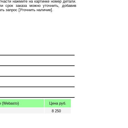
пчасти нажмите на картинке номер детали.
ли срок заказа можно уточнить, добавив
ать запрос [Уточнить наличие].
 (Webasto)
Цена руб.
8 250