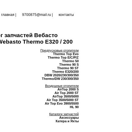
главная
|
9700875@mail.ru |
контакты
г запчастей Вебасто
ebasto Thermo E320 / 200
Предпусковые отопители
Thermo Top Evo
Thermo Top E/C/P/Z
Thermo 50
Thermo 90 S
Thermo 90 ST
Thermo E320/200
DBW 2020/230/300/350
Thermo/DW 230/300/350
Воздушные отопители
AirTop 2000 S
Air Top 2000 ST
AirTop 3500/5000
Air Top 3500/5000 ST
Air Top Evo 3900/5500
HL 90
Каталоги запчастей
Аксессуары
Катера и Яхты