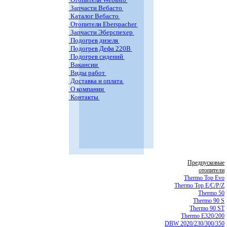
Запчасти Вебасто
Каталог Вебасто
Отопители Eberspacher
Запчасти Эберспехер
Подогрев дизеля
Подогрев Дефа 220В
Подогрев сидений
Вакансии
Виды работ
Доставка и оплата
О компании
Контакты
Предпусковые
отопители
Thermo Top Evo
Thermo Top E/C/P/Z
Thermo 50
Thermo 90 S
Thermo 90 ST
Thermo E320/200
DBW 2020/230/300/350