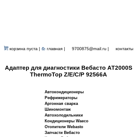
корзина пуста |
главная
|
9700875@mail.ru |
контакты
Адаптер для диагностики Вебасто АТ2000S
ThermoTop Z/E/C/P 92566A
Автокондиционеры
Рефрижераторы
Аргонная сварка
Шиномонтаж
Автохолодильники
Кондиционеры Waeco
Отопители Webasto
Запчасти Вебасто