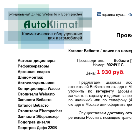
корзина пуста |
Пров
Каталог Вебасто
/
поиск по номе
Автокондиционеры
Производитель:
Вебасто
[
Номер:
9024911C
Рефрижераторы
1 930 руб.
Аргонная сварка
Цена:
Шиномонтаж
Предлагаем широкий асс
Автохолодильники
отопителей Вебасто со склада в М
Кондиционеры Waeco
уточнить по интернету (добави
Отопители Webasto
запчасть в корзину и сделав запро
Запчасти Вебасто
по наличию) или по телефону (4
складе в Москве или оформить дос
Каталог Вебасто
Отопители Eberspacher
Осуществляем
доставку ото
Запчасти Эберспехер
регионам России с помощью транс
Подогрев дизеля
Подогрев Дефа 220В