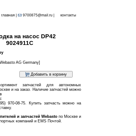
главная
|
9700875@mail.ru |
контакты
одка на насос DP42
9024911C
ру
Webasto AG Germany]
Добавить в корзину
ортимент запчастей для автономных
оскве и на заказ.
Наличие запчастей можно
в
с
95) 970-08-75. Купить запчасть можно на
тавку.
пителей и запчастей Webasto
по Москве и
портных компаний и EMS Почтой.