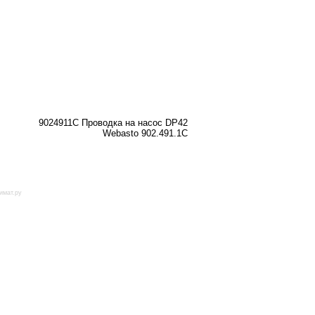
9024911C Проводка на насос DP42
Webasto 902.491.1C
имат.ру