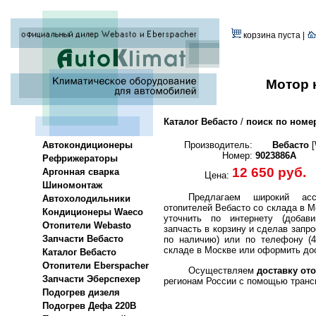
корзина пуста |
Мотор 
Каталог Вебасто
/
поиск по номе
Автокондиционеры
Производитель:
Вебасто
[
Номер:
9023886A
Рефрижераторы
12 650 руб.
Аргонная сварка
Цена:
Шиномонтаж
Предлагаем широкий асс
Автохолодильники
отопителей Вебасто со склада в М
Кондиционеры Waeco
уточнить по интернету (добави
Отопители Webasto
запчасть в корзину и сделав запро
Запчасти Вебасто
по наличию) или по телефону (4
складе в Москве или оформить дос
Каталог Вебасто
Отопители Eberspacher
Осуществляем
доставку ото
Запчасти Эберспехер
регионам России с помощью транс
Подогрев дизеля
Подогрев Дефа 220В