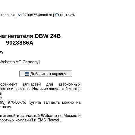
главная
|
9700875@mail.ru |
контакты
нагнетателя DBW 24В
9023886A
ру
Webasto AG Germany]
Добавить в корзину
ортимент запчастей для автономных
оскве и на заказ.
Наличие запчастей можно
в
с
95) 970-08-75. Купить запчасть можно на
тавку.
пителей и запчастей Webasto
по Москве и
портных компаний и EMS Почтой.