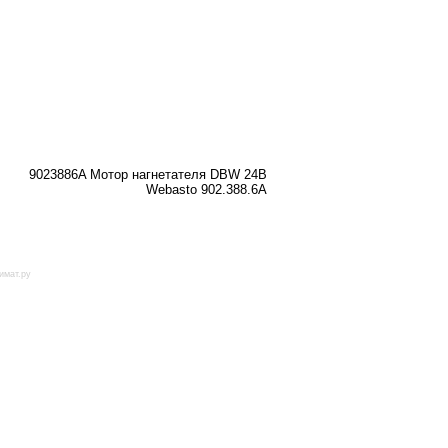
9023886A Мотор нагнетателя DBW 24В
Webasto 902.388.6A
имат.ру