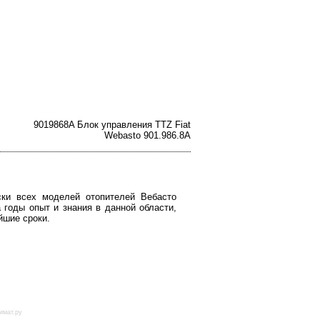
9019868A Блок управления TTZ Fiat
Webasto 901.986.8A
ки всех моделей отопителей Вебасто
а годы опыт и знания в данной области,
йшие сроки.
имат.ру