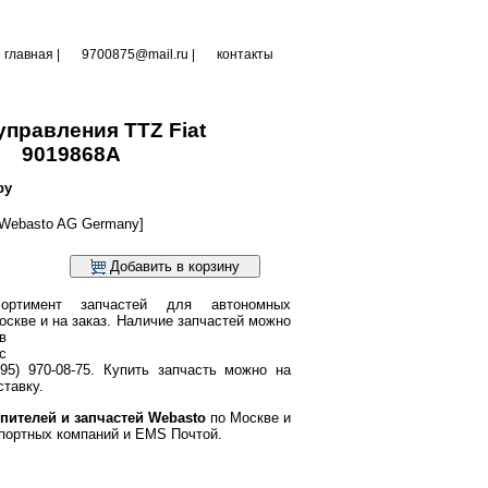
главная
|
9700875@mail.ru |
контакты
управления TTZ Fiat
9019868A
ру
Webasto AG Germany]
Добавить в корзину
ортимент запчастей для автономных
оскве и на заказ.
Наличие запчастей можно
в
с
95) 970-08-75. Купить запчасть можно на
тавку.
пителей и запчастей Webasto
по Москве и
портных компаний и EMS Почтой.