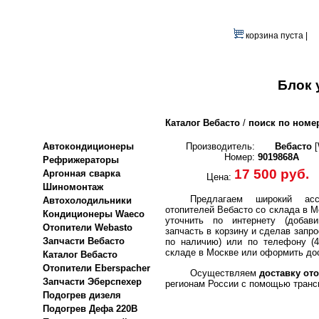
корзина пуста |
Блок 
Каталог Вебасто
/
поиск по номе
Автокондиционеры
Производитель:
Вебасто
[
Номер:
9019868A
Рефрижераторы
17 500 руб.
Аргонная сварка
Цена:
Шиномонтаж
Предлагаем широкий асс
Автохолодильники
отопителей Вебасто со склада в М
Кондиционеры Waeco
уточнить по интернету (добави
Отопители Webasto
запчасть в корзину и сделав запро
Запчасти Вебасто
по наличию) или по телефону (4
складе в Москве или оформить дос
Каталог Вебасто
Отопители Eberspacher
Осуществляем
доставку ото
Запчасти Эберспехер
регионам России с помощью транс
Подогрев дизеля
Подогрев Дефа 220В