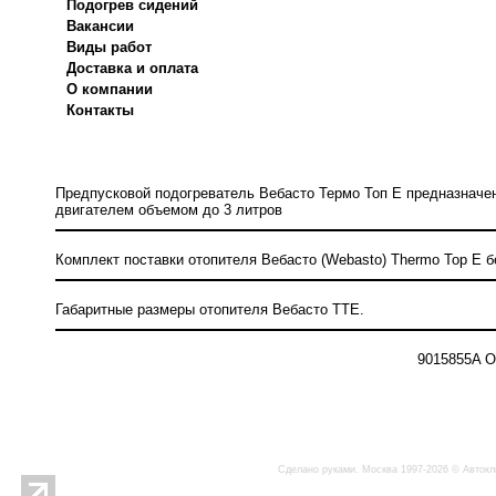
Подогрев сидений
Вакансии
Виды работ
Доставка и оплата
О компании
Контакты
Предпусковой подогреватель Вебасто Термо Топ Е предназначе
двигателем объемом до 3 литров
Комплект поставки отопителя Вебасто (Webasto) Thermo Top E б
Габаритные размеры отопителя Вебасто TTE.
9015855A О
Сделано руками. Москва 1997-2026 © Автокл