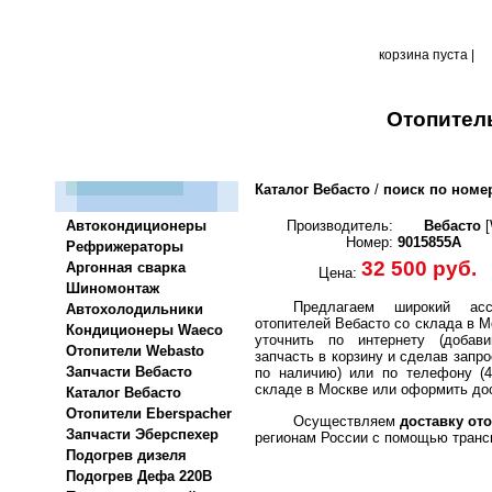
корзина пуста |
Отопител
Каталог Вебасто
/
поиск по номе
Автокондиционеры
Производитель:
Вебасто
[
Номер:
9015855A
Рефрижераторы
32 500 руб.
Аргонная сварка
Цена:
Шиномонтаж
Предлагаем широкий асс
Автохолодильники
отопителей Вебасто со склада в М
Кондиционеры Waeco
уточнить по интернету (добави
Отопители Webasto
запчасть в корзину и сделав запро
Запчасти Вебасто
по наличию) или по телефону (4
складе в Москве или оформить дос
Каталог Вебасто
Отопители Eberspacher
Осуществляем
доставку ото
Запчасти Эберспехер
регионам России с помощью транс
Подогрев дизеля
Подогрев Дефа 220В