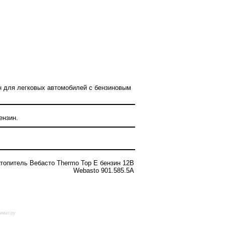
н для легковых автомобилей с бензиновым
ензин.
топитель Вебасто Thermo Top E бензин 12В
Webasto 901.585.5A
имат.ру