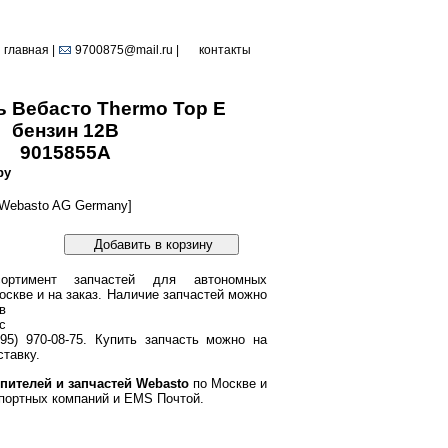
главная
|
9700875@mail.ru |
контакты
ь Вебасто Thermo Top E
бензин 12В
9015855A
ру
Webasto AG Germany]
Добавить в корзину
ортимент запчастей для автономных
оскве и на заказ.
Наличие запчастей можно
в
с
95) 970-08-75. Купить запчасть можно на
тавку.
пителей и запчастей Webasto
по Москве и
портных компаний и EMS Почтой.