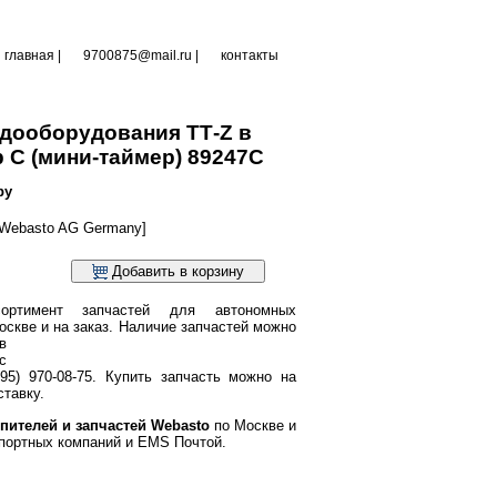
главная
|
9700875@mail.ru |
контакты
 дооборудования ТТ-Z в
 C (мини-таймер) 89247C
ру
Webasto AG Germany]
Добавить в корзину
ортимент запчастей для автономных
оскве и на заказ.
Наличие запчастей можно
в
с
95) 970-08-75. Купить запчасть можно на
тавку.
пителей и запчастей Webasto
по Москве и
портных компаний и EMS Почтой.