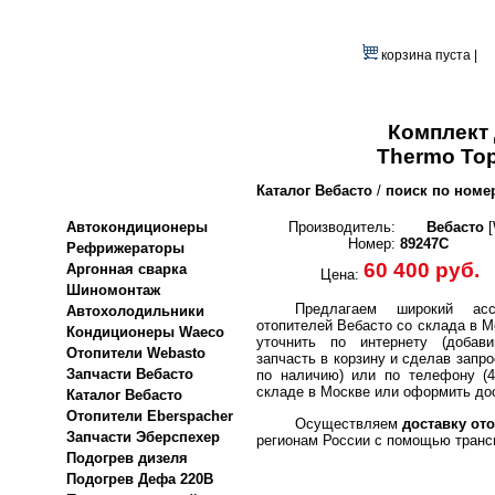
корзина пуста |
Комплект
Thermo Top
Каталог Вебасто
/
поиск по номе
Автокондиционеры
Производитель:
Вебасто
[
Номер:
89247C
Рефрижераторы
60 400 руб.
Аргонная сварка
Цена:
Шиномонтаж
Предлагаем широкий асс
Автохолодильники
отопителей Вебасто со склада в М
Кондиционеры Waeco
уточнить по интернету (добави
Отопители Webasto
запчасть в корзину и сделав запро
Запчасти Вебасто
по наличию) или по телефону (4
складе в Москве или оформить дос
Каталог Вебасто
Отопители Eberspacher
Осуществляем
доставку ото
Запчасти Эберспехер
регионам России с помощью транс
Подогрев дизеля
Подогрев Дефа 220В