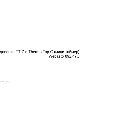
ования ТТ-Z в Thermo Top C (мини-таймер)
Webasto 892.47C
имат.ру