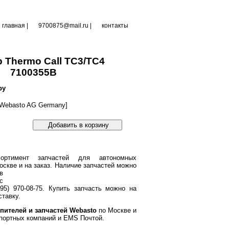
главная
|
9700875@mail.ru |
контакты
 Thermo Call TC3/TC4
7100355B
ру
Webasto AG Germany]
Добавить в корзину
ортимент запчастей для автономных
оскве и на заказ.
Наличие запчастей можно
в
с
95) 970-08-75. Купить запчасть можно на
тавку.
пителей и запчастей Webasto
по Москве и
портных компаний и EMS Почтой.