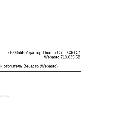
7100355B Адаптер Thermo Call TC3/TC4
Webasto 710.035.5B
ый отопитель Вебасто (Webasto)
имат.ру