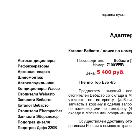
корзина пуста |
Адаптер
Каталог Вебасто
/
поиск по номе
Автокондиционеры
Производитель:
Вебасто
[
Номер:
7100355B
Рефрижераторы
5 400 руб.
Аргонная сварка
Цена:
Шиномонтаж
Thermo Top Evo 4/5
Автохолодильники
Кондиционеры Waeco
Предлагаем широкий асс
Отопители Webasto
отопителей Вебасто со склада в М
уточнить по интернету (добави
Запчасти Вебасто
запчасть в корзину и сделав запро
Каталог Вебасто
по наличию) или по телефону (4
Отопители Eberspacher
складе в Москве или оформить дос
Запчасти Эберспехер
Осуществляем
доставку ото
Подогрев дизеля
регионам России с помощью транс
Подогрев Дефа 220В