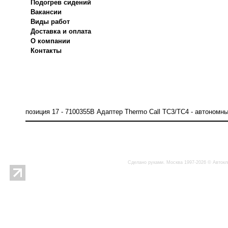
Подогрев сидений
Вакансии
Виды работ
Доставка и оплата
О компании
Контакты
позиция 17 - 7100355B Адаптер Thermo Call TC3/TC4 - автономн
Сделано руками. Москва 1997-2026 © Автокл