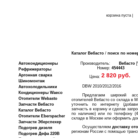
корзина пуста |
Каталог Вебасто
/
поиск по номе
Автокондиционеры
Производитель:
Вебасто
[
Номер:
454443
Рефрижераторы
2 820 руб.
Аргонная сварка
Цена:
Шиномонтаж
DBW 2010/2012/2016
Автохолодильники
Кондиционеры Waeco
Предлагаем широкий асс
Отопители Webasto
отопителей Вебасто со склада в М
уточнить по интернету (добави
Запчасти Вебасто
запчасть в корзину и сделав запро
Каталог Вебасто
по наличию) или по телефону (4
Отопители Eberspacher
складе в Москве или оформить дос
Запчасти Эберспехер
Осуществляем
доставку ото
Подогрев дизеля
регионам России с помощью транс
Подогрев Дефа 220В