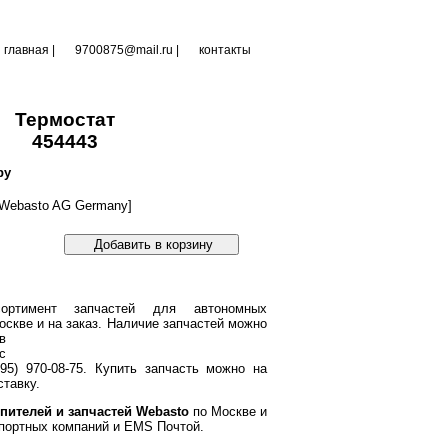
главная
|
9700875@mail.ru |
контакты
Термостат
454443
ру
Webasto AG Germany]
Добавить в корзину
ортимент запчастей для автономных
оскве и на заказ.
Наличие запчастей можно
в
с
95) 970-08-75. Купить запчасть можно на
тавку.
пителей и запчастей Webasto
по Москве и
портных компаний и EMS Почтой.