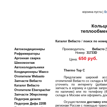
корзина пуста |
Кольцо
теплообмен
Каталог Вебасто
/
поиск по номе
Автокондиционеры
Производитель:
Вебасто
[
Номер:
31733D
Рефрижераторы
650 руб.
Аргонная сварка
Цена:
Шиномонтаж
Автохолодильники
Thermo Top C
Кондиционеры Waeco
Отопители Webasto
Предлагаем широкий асс
отопителей Вебасто со склада в М
Запчасти Вебасто
уточнить по интернету (добави
Каталог Вебасто
запчасть в корзину и сделав запро
Отопители Eberspacher
по наличию) или по телефону (4
Запчасти Эберспехер
складе в Москве или оформить дос
Подогрев дизеля
Осуществляем
доставку ото
Подогрев Дефа 220В
регионам России с помощью транс