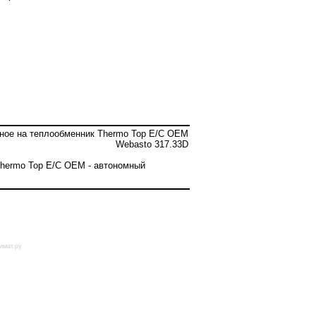
ное на теплообменник Thermo Top E/C OEM
Webasto 317.33D
Thermo Top E/C OEM - автономный
имат.ру