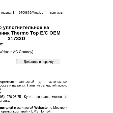
главная
|
9700875@mail.ru |
контакты
 уплотнительное на
ник Thermo Top E/C OEM
31733D
ру
Webasto AG Germany]
Добавить в корзину
ортимент запчастей для автономных
оскве и на заказ.
Наличие запчастей можно
в
с
95) 970-08-75. Купить запчасть можно на
тавку.
пителей и запчастей Webasto
по Москве и
портных компаний и EMS Почтой.