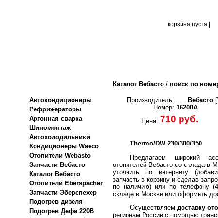
корзина пуста |
Каталог Вебасто
/
поиск по номе
Автокондиционеры
Производитель:
Вебасто
[
Номер:
16200A
Рефрижераторы
710 руб.
Аргонная сварка
Цена:
Шиномонтаж
Автохолодильники
Thermo/DW 230/300/350
Кондиционеры Waeco
Отопители Webasto
Предлагаем широкий асс
отопителей Вебасто со склада в М
Запчасти Вебасто
уточнить по интернету (добави
Каталог Вебасто
запчасть в корзину и сделав запро
Отопители Eberspacher
по наличию) или по телефону (4
Запчасти Эберспехер
складе в Москве или оформить дос
Подогрев дизеля
Осуществляем
доставку ото
Подогрев Дефа 220В
регионам России с помощью транс