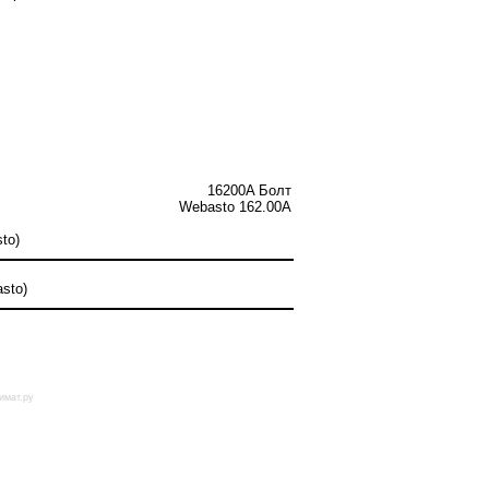
16200A Болт
Webasto 162.00A
to)
sto)
имат.ру