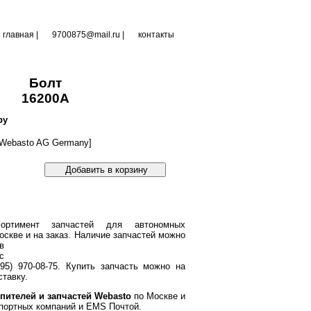
главная
|
9700875@mail.ru |
контакты
Болт
16200A
ру
Webasto AG Germany]
Добавить в корзину
ортимент запчастей для автономных
оскве и на заказ.
Наличие запчастей можно
в
с
95) 970-08-75. Купить запчасть можно на
тавку.
пителей и запчастей Webasto
по Москве и
портных компаний и EMS Почтой.