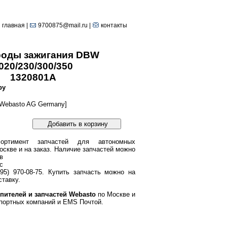
главная
|
9700875@mail.ru |
контакты
роды зажигания DBW
020/230/300/350
1320801A
ру
Webasto AG Germany]
Добавить в корзину
ортимент запчастей для автономных
оскве и на заказ.
Наличие запчастей можно
в
с
95) 970-08-75. Купить запчасть можно на
тавку.
пителей и запчастей Webasto
по Москве и
портных компаний и EMS Почтой.