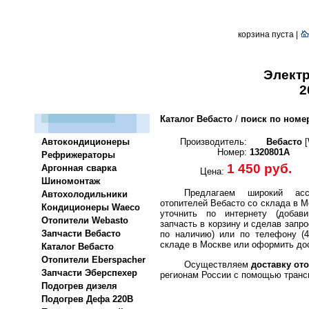
корзина пуста |
Элект
2
Каталог Вебасто
/
поиск по номе
Автокондиционеры
Производитель:
Вебасто
[
Номер:
1320801A
Рефрижераторы
1 450 руб.
Аргонная сварка
Цена:
Шиномонтаж
Предлагаем широкий асс
Автохолодильники
отопителей Вебасто со склада в М
Кондиционеры Waeco
уточнить по интернету (добави
Отопители Webasto
запчасть в корзину и сделав запро
Запчасти Вебасто
по наличию) или по телефону (4
складе в Москве или оформить дос
Каталог Вебасто
Отопители Eberspacher
Осуществляем
доставку ото
Запчасти Эберспехер
регионам России с помощью транс
Подогрев дизеля
Подогрев Дефа 220В