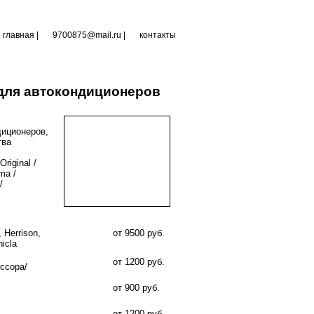
главная
|
9700875@mail.ru |
контакты
для автокондиционеров
диционеров,
тва
riginal /
ma /
/
 Herrison,
от 9500 руб.
icla
от 1200 руб.
ссора/
от 900 руб.
от 1200 руб.