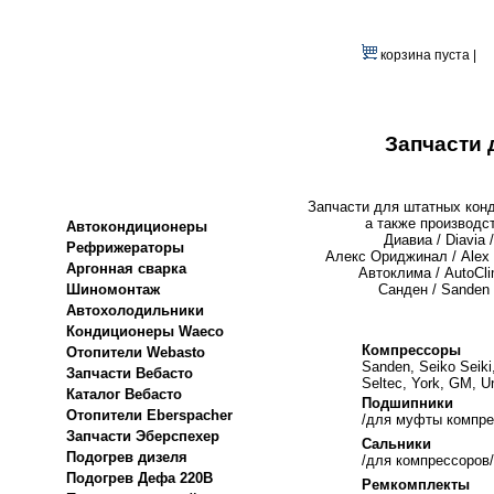
корзина пуста |
Запчасти 
Запчасти для штатных кон
а также производс
Автокондиционеры
Диавиа / Diavia /
Рефрижераторы
Алекс Ориджинал / Alex O
Аргонная сварка
Автоклима / AutoCli
Шиномонтаж
Санден / Sanden 
Автохолодильники
Кондиционеры Waeco
Компрессоры
Отопители Webasto
Sanden, Seiko Seiki,
Запчасти Вебасто
Seltec, York, GM, Un
Каталог Вебасто
Подшипники
Отопители Eberspacher
/для муфты компре
Запчасти Эберспехер
Сальники
Подогрев дизеля
/для компрессоров/
Подогрев Дефа 220В
Ремкомплекты