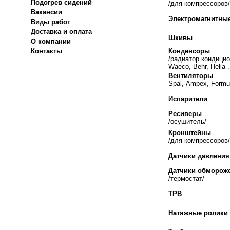
Подогрев сидений
/для компрессоров/
Вакансии
Электромагнитны
Виды работ
Доставка и оплата
Шкивы
О компании
Контакты
Конденсоры
/радиатор кондицио
Waeco, Behr, Hella .
Вентиляторы
Spal,
Ampex,
Formul
Испарители
Ресиверы
/осушитель/
Кронштейны
/для компрессоров/
Датчики давления
Датчики обморож
/термостат/
ТРВ
Натяжные ролики